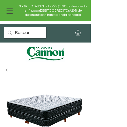
3 Y 6 CUOTAS SIN INTERÉS //
15% de descuento
en 1 pago (DÉBITO O CRÉDITO) //
20% de
descuento con transferencia bancaria