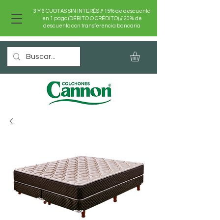
3 Y 6 CUOTAS SIN INTERÉS //
15% de descuento
en 1 pago (DÉBITO O CRÉDITO) //
20% de
descuento con transferencia bancaria