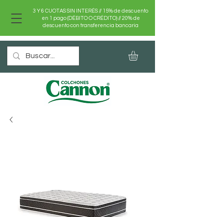
3 Y 6 CUOTAS SIN INTERÉS //
15% de descuento
en 1 pago (DÉBITO O CRÉDITO) //
20% de
descuento con transferencia bancaria